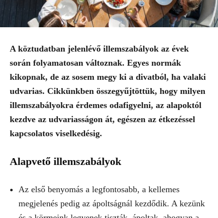
A köztudatban jelenlévő illemszabályok az évek
során folyamatosan változnak. Egyes normák
kikopnak, de az sosem megy ki a divatból, ha valaki
udvarias. Cikkünkben összegyűjtöttük, hogy milyen
illemszabályokra érdemes odafigyelni, az alapoktól
kezdve az udvariasságon át, egészen az étkezéssel
kapcsolatos viselkedésig.
Alapvető illemszabályok
Az első benyomás a legfontosabb, a kellemes
megjelenés pedig az ápoltságnál kezdődik. A kezünk
és a körmeink legyenek tiszták, ápoltak, ahogyan a