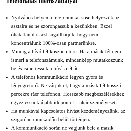
Telefonálás illemszabályai
Nyilvános helyen a telefonunkat sose helyezzük az
asztalra és ne szorongassuk a kezünkben. Ezzel
óhatatlanul is azt sugallhatjuk, hogy nem
koncentrálunk 100%-osan partnerünkre.
Mindig a hívó fél köszön előre. Ha a másik fél nem
ismeri a telefonszámunk, mindenképp mutatkozzunk
be és ismertessük a hívás célját.
A telefonos kommunikáció legyen gyors és
lényegretörő. Ne várjuk el, hogy a másik fél hosszú
percekre ráér telefonon. Hosszabb megbeszélésekhez
egyeztessünk újabb időpontot – akár személyeset.
Ha munkával kapcsolatos hívást kezdeményezünk, az
szigorúan munkaidőn belül történjen.
A kommunikáció során ne vágjunk bele a másik