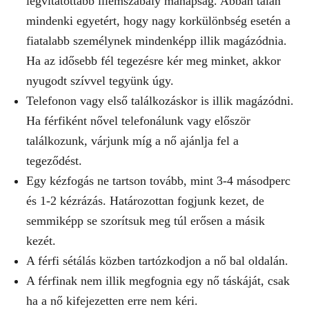
legvitatottabb illemszabály manapság. Abban talán
mindenki egyetért, hogy nagy korkülönbség esetén a
fiatalabb személynek mindenképp illik magázódnia.
Ha az idősebb fél tegezésre kér meg minket, akkor
nyugodt szívvel tegyünk úgy.
Telefonon vagy első találkozáskor is illik magázódni.
Ha férfiként nővel telefonálunk vagy először
találkozunk, várjunk míg a nő ajánlja fel a
tegeződést.
Egy kézfogás ne tartson tovább, mint 3-4 másodperc
és 1-2 kézrázás. Határozottan fogjunk kezet, de
semmiképp se szorítsuk meg túl erősen a másik
kezét.
A férfi sétálás közben tartózkodjon a nő bal oldalán.
A férfinak nem illik megfognia egy nő táskáját, csak
ha a nő kifejezetten erre nem kéri.