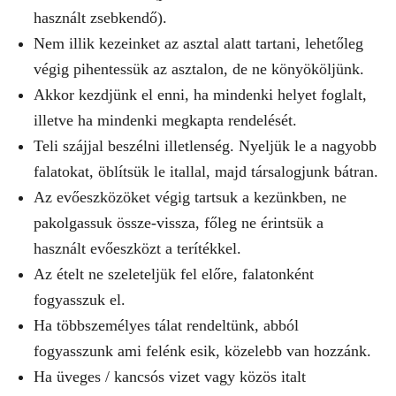
használt zsebkendő).
Nem illik kezeinket az asztal alatt tartani, lehetőleg
végig pihentessük az asztalon, de ne könyököljünk.
Akkor kezdjünk el enni, ha mindenki helyet foglalt,
illetve ha mindenki megkapta rendelését.
Teli szájjal beszélni illetlenség. Nyeljük le a nagyobb
falatokat, öblítsük le itallal, majd társalogjunk bátran.
Az evőeszközöket végig tartsuk a kezünkben, ne
pakolgassuk össze-vissza, főleg ne érintsük a
használt evőeszközt a terítékkel.
Az ételt ne szeleteljük fel előre, falatonként
fogyasszuk el.
Ha többszemélyes tálat rendeltünk, abból
fogyasszunk ami felénk esik, közelebb van hozzánk.
Ha üveges / kancsós vizet vagy közös italt