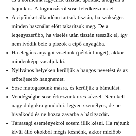
hajunk is. A fogmosásról sose feledkezzünk el.
A cipőinket állandóan tartsuk tisztán, ha szükséges
minden használat előtt takarítsuk meg. De a
legegyszerűbb, ha viselés után tisztán tesszük el, így
nem ivódik bele a piszok a cipő anyagába.
Ha elegáns anyagot viselünk (például inget), akkor
mindenképp vasaljuk ki.
Nyilvános helyeken kerüljük a hangos nevetést és az
erőteljesebb hangnemet.
Sose mutogassunk másra, és kerüljük a bámulást.
Vendégségbe sose érkezzünk üres kézzel. Nem kell
nagy dolgokra gondolni: legyen személyes, de ne
hivalkodó és ne hozza zavarba a házigazdát.
Társasági eseményekről sosem illik késni. Ha rajtunk
kívül álló okokból mégis késnénk, akkor mielőbb