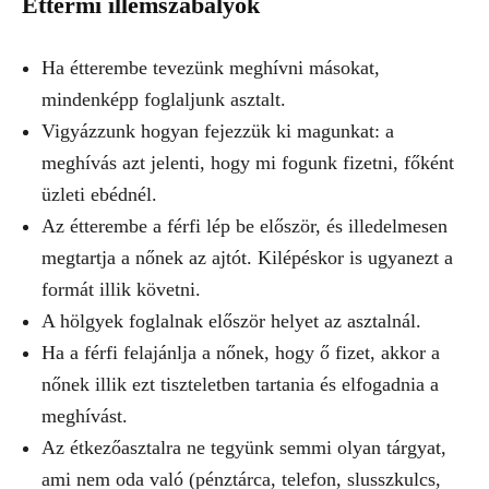
Éttermi illemszabályok
Ha étterembe tevezünk meghívni másokat,
mindenképp foglaljunk asztalt.
Vigyázzunk hogyan fejezzük ki magunkat: a
meghívás azt jelenti, hogy mi fogunk fizetni, főként
üzleti ebédnél.
Az étterembe a férfi lép be először, és illedelmesen
megtartja a nőnek az ajtót. Kilépéskor is ugyanezt a
formát illik követni.
A hölgyek foglalnak először helyet az asztalnál.
Ha a férfi felajánlja a nőnek, hogy ő fizet, akkor a
nőnek illik ezt tiszteletben tartania és elfogadnia a
meghívást.
Az étkezőasztalra ne tegyünk semmi olyan tárgyat,
ami nem oda való (pénztárca, telefon, slusszkulcs,