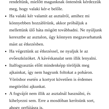
rendeltünk, mielőtt magunknak öntenénk kérdezzük
meg, hogy valaki kér-e belőle.
Ha valaki kér valamit az asztalról, amihez mi
könnyebben hozzáférünk, akkor próbáljuk a
mellettünk ülő háta mögött továbbadni. Ne nyúljunk
keresztbe az asztalon, úgy könnyen megzavarhatunk
mást az étkezésben.
Ha végeztünk az étkezéssel, ne nyaljuk le az
evőeszközöket. A kávéskanalat sem illik lenyalni.
Italfogyasztás előtt mindenképp töröljük meg
ajkainkat, így nem hagyunk foltokat a poháron.
Vörösbor esetén a kortyot követően is érdemes
megtörölni ajkunkat.
A fogvájót nem illik az asztalnál használni, és
kihelyezni sem. Erre a mosdóban kerítsünk sort,
ahogy orrfújásra is.