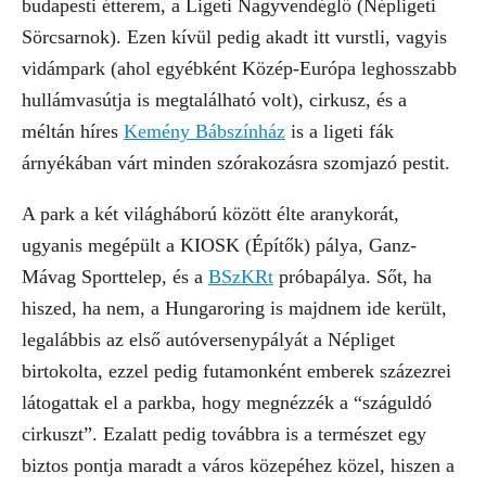
budapesti étterem, a Ligeti Nagyvendéglő (Népligeti
Sörcsarnok). Ezen kívül pedig akadt itt vurstli, vagyis
vidámpark (ahol egyébként Közép-Európa leghosszabb
hullámvasútja is megtalálható volt), cirkusz, és a
méltán híres
Kemény Bábszínház
is a ligeti fák
árnyékában várt minden szórakozásra szomjazó pestit.
A park a két világháború között élte aranykorát,
ugyanis megépült a KIOSK (Építők) pálya, Ganz-
Mávag Sporttelep, és a
BSzKRt
próbapálya. Sőt, ha
hiszed, ha nem, a Hungaroring is majdnem ide került,
legalábbis az első autóversenypályát a Népliget
birtokolta, ezzel pedig futamonként emberek százezrei
látogattak el a parkba, hogy megnézzék a “száguldó
cirkuszt”. Ezalatt pedig továbbra is a természet egy
biztos pontja maradt a város közepéhez közel, hiszen a