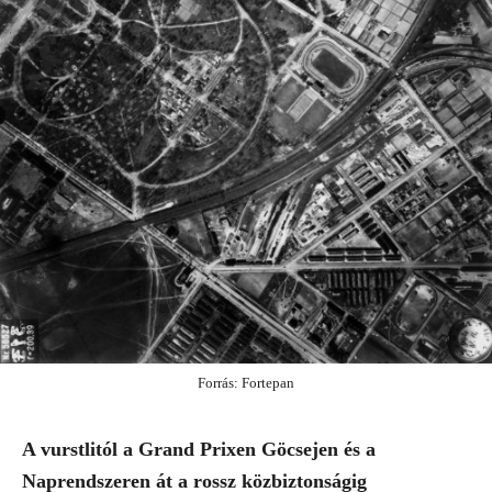
Forrás: Fortepan
A vurstlitól a Grand Prixen Göcsejen és a
Naprendszeren át a rossz közbiztonságig