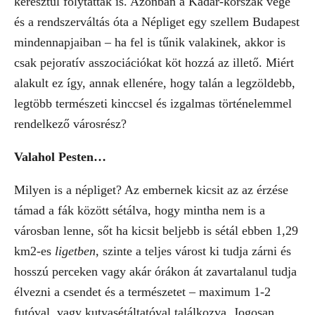
keresztül folytatták is. Azonban a Kádár-korszak vége
és a rendszerváltás óta a Népliget egy szellem Budapest
mindennapjaiban – ha fel is tűnik valakinek, akkor is
csak pejoratív asszociációkat köt hozzá az illető. Miért
alakult ez így, annak ellenére, hogy talán a legzöldebb,
legtöbb természeti kinccsel és izgalmas történelemmel
rendelkező városrész?
Valahol Pesten…
Milyen is a népliget? Az embernek kicsit az az érzése
támad a fák között sétálva, hogy mintha nem is a
városban lenne, sőt ha kicsit beljebb is sétál ebben 1,29
km2-es
ligetben
, szinte a teljes várost ki tudja zárni és
hosszú perceken vagy akár órákon át zavartalanul tudja
élvezni a csendet és a természetet – maximum 1-2
futóval, vagy kutyasétáltatóval találkozva. Jogosan