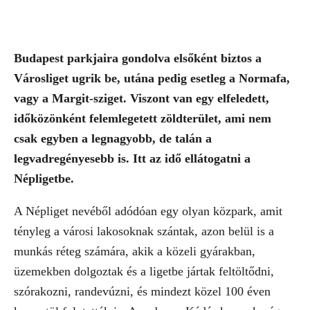
Budapest parkjaira gondolva elsőként biztos a
Városliget ugrik be, utána pedig esetleg a Normafa,
vagy a Margit-sziget. Viszont van egy elfeledett,
időközönként felemlegetett zöldterület, ami nem
csak egyben a legnagyobb, de talán a
legvadregényesebb is. Itt az idő ellátogatni a
Népligetbe.
A Népliget nevéből adódóan egy olyan közpark, amit
tényleg a városi lakosoknak szántak, azon belül is a
munkás réteg számára, akik a közeli gyárakban,
üzemekben dolgoztak és a ligetbe jártak feltöltődni,
szórakozni, randevúzni, és mindezt közel 100 éven