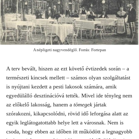
A népligeti nagyvendéglő. Forrás: Fortepan
A terv bevált, hiszen az ezt követő évtizedek során – a
természeti kincsek mellett – számos olyan szolgáltatást
is nyújtani kezdett a pesti lakosok számára, amik
egyedülálló desztinációvá tették. Mivel ide tényleg nem
az előkelő lakosság, hanem a
tömegek
jártak
szórakozni, kikapcsolódni, rövid idő leforgása alatt az
egyik leglátogatottabb helye lett a városnak. Nem is
csoda, hogy ebben az időben itt működött a legnagyobb