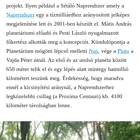
projekt. Ilyen például a Sétáló Naprendszer amely a
Naprendszer
egy a tízmilliárdhoz arányositott jelképes
megjelenítése lett és 2001-ben készült el. Mátis András
planetáriumi előadó és Pesti László nyugalmazott
főkertész alkották meg a koncepciót. Kiindulópontja a
Planetárium mögötti lépcső melletti
Nap
, vége a
Pluto
a
Vajda Péter útnál. Az első és az utolsó planéta között
650 méter telik el és egy lépés alatt mintegy hatmillió
kilométert teszünk meg. Érdekesség, hogy maradva
ennél a kicsinyítési aránynál, a Naprendszerhez
legközelebbi csillag (a Proxima Centauri) kb. 4100
kilométer távolságban lenne.