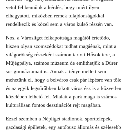
vetül fel bennünk a kérdés, hogy miért ilyen
elhagyatott, miközben remek tulajdonságokkal
rendelkezik és közel sem a város külső részén van.
Nos, a Városliget felkapottsága magától értetődő,
hiszen olyan szomszédokat tudhat magáénak, mint a
világörökség részeként számon tartott Hősök tere, a
Műjégpálya, számos múzeum de említhetjük a Dürer
sor gimnáziumait is. Annak a ténye mellett sem
mehetünk el, hogy a belváros csak pár lépésre van tőle
és az egyik legsűrűbben lakott városrész is a közvetlen
közelében lelhető fel. Mialatt a park maga is számos
kulturálisan fontos desztinációt rejt magában.
Ezzel szemben a Népliget stadionok, sporttelepek,
gazdasági épületek, egy autóbusz állomás és szélesebb