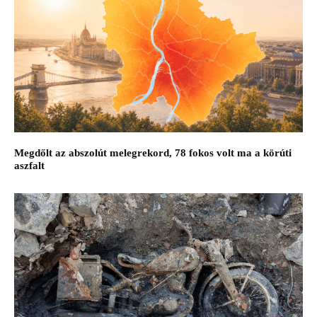
Megdőlt az abszolút melegrekord, 78 fokos volt ma a körúti
aszfalt