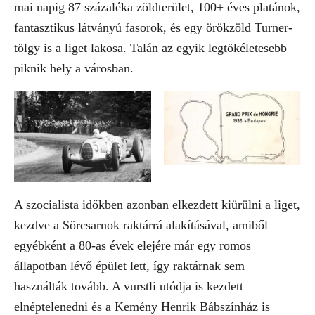
mai napig 87 százaléka zöldterület, 100+ éves platánok,
fantasztikus látványú fasorok, és egy örökzöld Turner-
tölgy is a liget lakosa. Talán az egyik legtökéletesebb
piknik hely a városban.
A szocialista időkben azonban elkezdett kiürülni a liget,
kezdve a Sörcsarnok raktárrá alakításával, amiből
egyébként a 80-as évek elejére már egy romos
állapotban lévő épület lett, így raktárnak sem
használták tovább. A vurstli utódja is kezdett
elnéptelenedni és a Kemény Henrik Bábszínház is