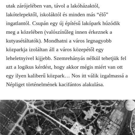
utak zárójelében van, távol a lakóházaktól,
lakótelepektől, iskoláktól és minden más “élő”
ingatlantól. Csupán egy új építésű lakópark húzódik
meg a közelében (valószínűleg innen érkeznek a
kutyasétáltatók). Mondhatni a város legnagyobb
közparkja izoláltan áll a város közepétől egy
leheletnyivel kijjebb. Szemrehányás nélkül tehetjük fel
azt a logikus kérdést, hogy akkor mégis miért van ott
egy ilyen kaliberű közpark… Nos itt válik izgalmassá a
Népliget történelmének kacifántos alakulása.