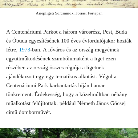
A népligeti Sörcsarnok. Forrás: Fortepan
A Centenáriumi Parkot a három városrész, Pest, Buda
és Óbuda egyesítésének 100 éves évfordulójakor hozták
létre,
1973
-ban. A főváros és az ország megyéinek
együttműködésének szimbólumaként a liget ezen
részében az ország összes régiója a ligetnek
ajándékozott egy-egy tematikus alkotást. Végül a
Centenáriumi Park karbantartás híján hamar
tönkrement. Érdekesség, hogy a közelmúltban néhány
műalkotást felújítottak, például Németh János Göcsej
című domborművét.