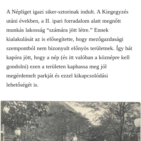
A Népliget igazi siker-sztorinak indult. A Kiegegyzés
utáni években, a II. ipari forradalom alatt megnőtt
munkás lakosság “számára jött létre.” Ennek
kialakulását az is elősegítette, hogy mezőgazdasági
szempontból nem bizonyult előnyös területnek. Így hát
kapóra jött, hogy a nép (és itt valóban a köznépre kell
gondolni) ezen a területen kaphassa meg jól
megérdemelt parkját és ezzel kikapcsolódási
lehetőségét is.